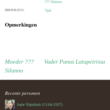
??? Silanno
BROER/ZUS:
Tjak
Opmerkingen
Persoon
Moeder
Vader
Moeder
???
Vader
Panus Latupeirissa
Silanno
ouder
navigatie
Recente personen
Jopie Nijenhuis (13-04-1937)