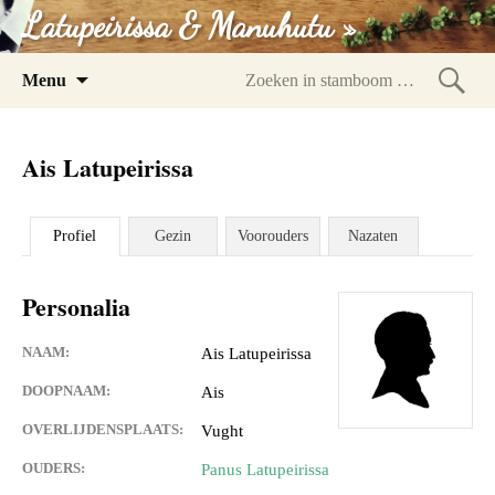
Latupeirissa & Manuhutu »
Spring
Menu
naar
Zoeke
inhoud
in
Ais Latupeirissa
stam
Profiel
Gezin
Voorouders
Nazaten
Personalia
NAAM:
Ais Latupeirissa
DOOPNAAM:
Ais
OVERLIJDENSPLAATS:
Vught
OUDERS:
Panus Latupeirissa