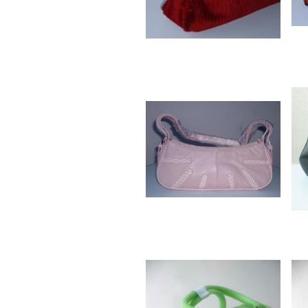
Latupeiri
Njong Be
Nonna Ha
Oma Iema
Tomaso
Oma Keti
Parera &
pasfoto’s
pasfotos
pela