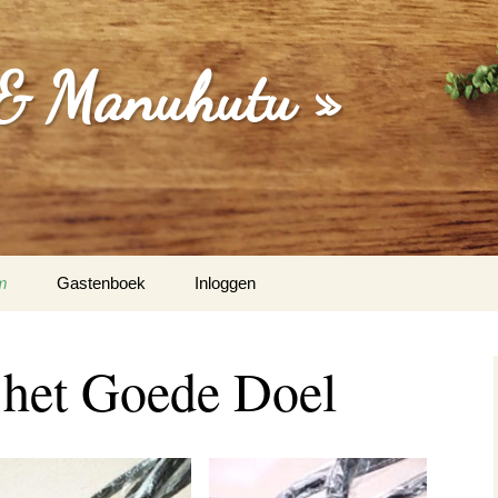
 & Manuhutu »
m
Gastenboek
Inloggen
isa (Moordrecht) & Martina
 het Goede Doel
Dakriet & Els Latupeirissa
/ Vught