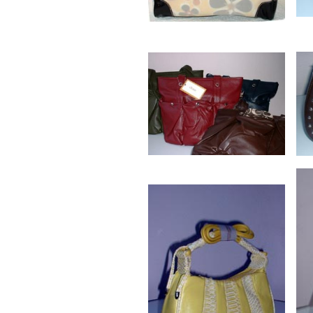
Oost Sou
dia pagin
Fheros L
HARIA D
Haria zaa
Hative Ke
Itawaka
Jahja Tig
Janus Lat