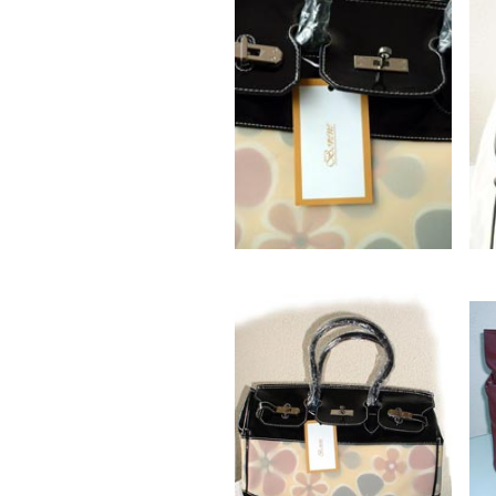
Amang La
Awas Latu
BB Party
Boetje M
Latupeiri
Boetje W
Daan Lat
Danny Nij
Dansen v
David Ma