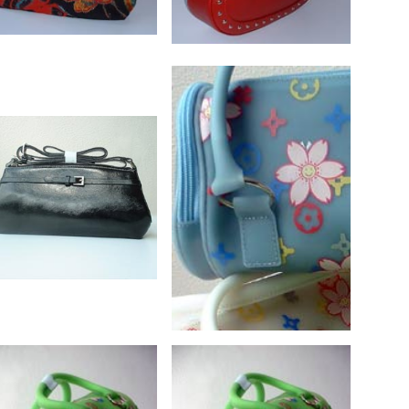
ssa
rhitu & Marie Manuhutu
ria
 Wattimena opa Utju
wa
e Wattimena Sipasulta
 Hannah Manuhutu (Ambon)