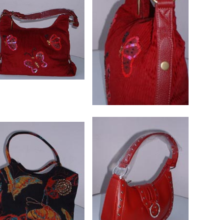
 dag 2008
auruw & Jo Lekatompessy
yal & Susan Latupeirissa
klederdracht
uku
chten Dag Marcel Manuhutu
tbaar
atty (Vught) & Agus