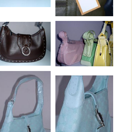
burg
a
atupeirissa & Coba Tamaela
AG 17-06-2006
lvoetbal toernooi 2005
rstviering 2008 Jakarta
ele & Els Latupeirissa
upeirissa & Rika Souisa