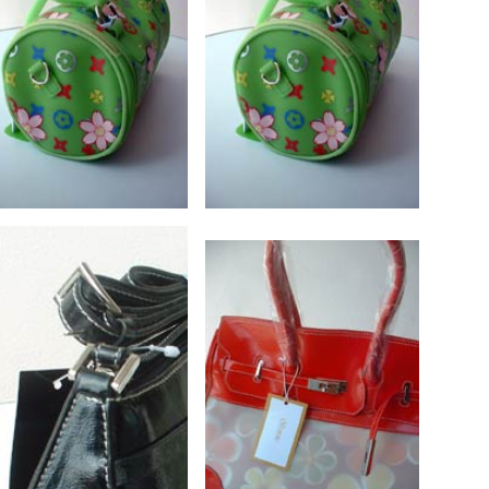
 2005
upeirissa (Groningen) & Alie
sin Dakriet
oor het Goede Doel
peirissa (Vught)
tupeirissa
outkoop
ory