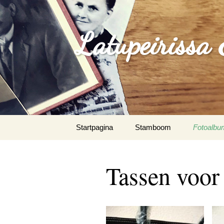
Latupeirissa
Spring
Startpagina
Stamboom
Fotoalbu
naar
inhoud
Agus Sou
Paunno
Tassen voor
Albrecht 
Algemeen