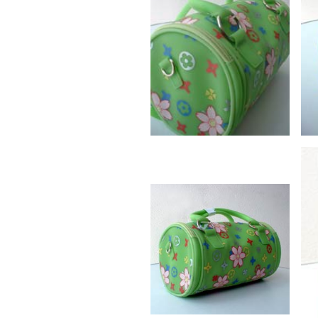
Pela dag
Simon Lat
de Jong
Tarik Yas
Tassen v
Tjak Latu
Walter La
Xander H
xander st