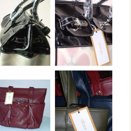
tupeirissa (Apeldoorn)
peirissa & Juliana Papilaya
anuhutu & Hermien
ssa
attimena & Tien Keppy
uperisa &
enhuis & Patricia Slager
oor Haria
nuhutu & Greet Mahakena