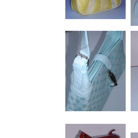
Joop Nei
Latupeiri
Julius P
(Vught)
Kel.Pasto
Lies Hol
Lillian P
Makanan
Manuhut
Manuhut
Manuhut