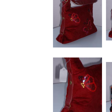
Manuhutu
Max Wael
maxwadji
Mingus A
Molukse 
Mooi Mal
Neven Ni
niet zich
Nimrod P