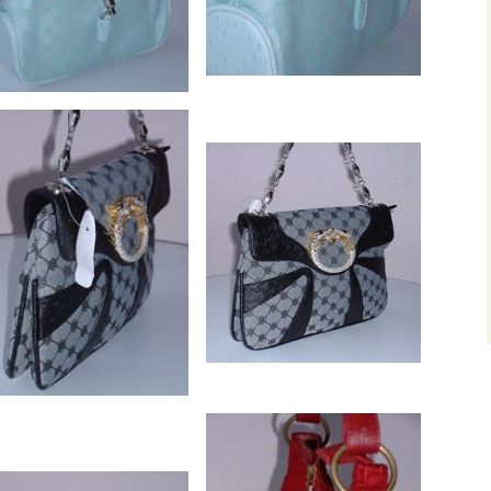
jenhuis & Hermien
ssa
arinussa & Johanna Manuhutu
ra besar
man Ruhulessin
ost Netto – Ron Post
 Maluku
u
u Dag 2005
u Dag 2006