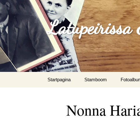
Latupeirissa
Spring
Startpagina
Stamboom
Fotoalbu
naar
inhoud
Agus Sou
Paunno
Nonna Hari
Albrecht 
Algemeen