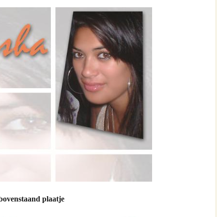
tupeirissa (Apeldoorn)
peirissa & Juliana Papilaya
anuhutu & Hermien
ssa
attimena & Tien Keppy
uperisa &
enhuis & Patricia Slager
oor Haria
 bovenstaand plaatje
nuhutu & Greet Mahakena