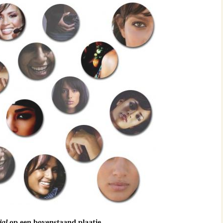
burg
a
atupeirissa & Coba Tamaela
AG 17-06-2006
lvoetbal toernooi 2005
rstviering 2008 Jakarta
ele & Els Latupeirissa
upeirissa & Rika Souisa
ial
op een bovenstaand plaatje