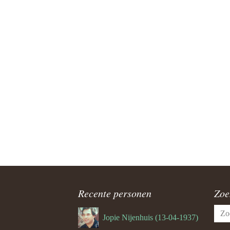
Manuhutu
Max Wael
maxwadji
Mingus A
Molukse 
Mooi Mal
Neven Ni
Recente personen
Zoe
niet zich
Zoek
Jopie Nijenhuis (13-04-1937)
naar:
Nimrod P