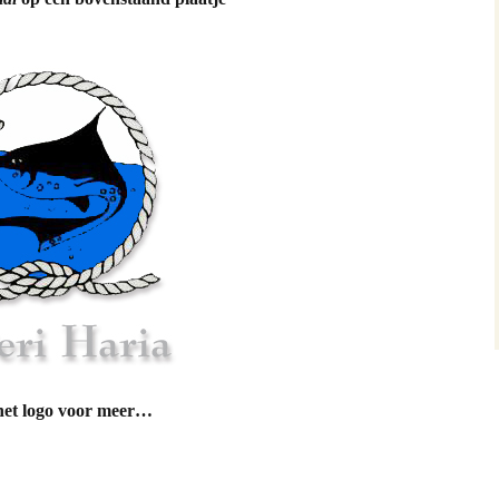
jenhuis & Hermien
ssa
arinussa & Johanna Manuhutu
ra besar
man Ruhulessin
ost Netto – Ron Post
 Maluku
u
het logo voor meer…
u Dag 2005
u Dag 2006