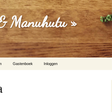
 & Manuhutu »
m
Gastenboek
Inloggen
isa (Moordrecht) & Martina
a
Dakriet & Els Latupeirissa
/ Vught