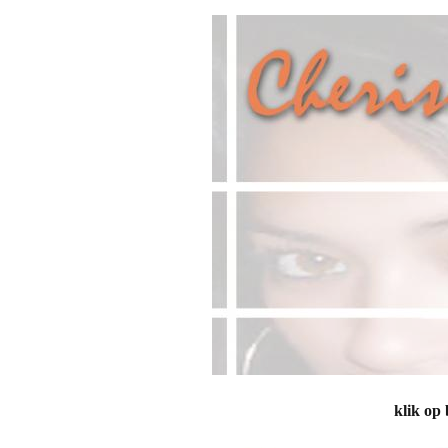
Amang La
Awas Latu
BB Party
Boetje M
Latupeiri
Boetje W
Daan Lat
Danny Nij
Dansen v
klik op
David Ma