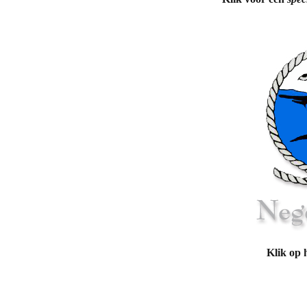
Joop Nei
Latupeiri
Julius P
(Vught)
Kel.Pasto
Lies Hol
Lillian P
Makanan
Manuhut
Klik op 
Manuhut
Manuhut