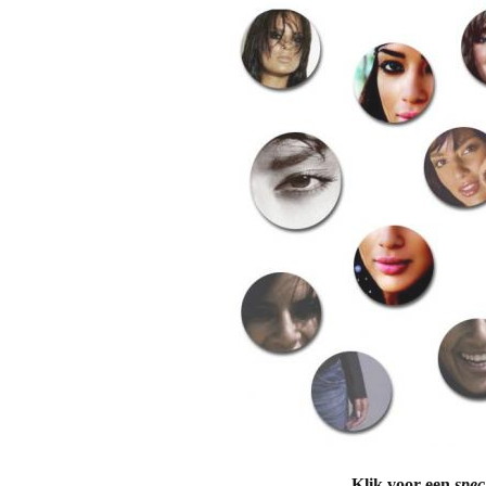
Oost Sou
dia pagin
Fheros L
HARIA D
Haria zaa
Hative Ke
Itawaka
Jahja Tig
Janus Lat
Klik voor een
spec