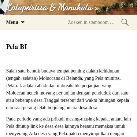
Latupeirissa & Manuhutu »
Spring
Menu
naar
Zoeke
inhoud
in
Pela BI
stam
Salah satu bentuk budaya tempat penting dalam kehidupan
(tengah, selatan) Moluccans di Belanda, yang Pela munitas.
Pela-rak adalah abadi dan unbreakable perjanjian yang
Moluccan nenek moyang perjanjian dengan penduduk dari satu
atau beberapa desa.
Tanggal tersebut dari waktu hitungan kepala
dan saat perang telah berjuang antara desa-desa.
Pada periode yang ada pribadi masing-masing kepala, antara lain
Pela ditutup-link ke desa-desa lainnya bersatu memaksa untuk
menyerang.Ada desa yang Pela-pakta menyimpulkan dengan