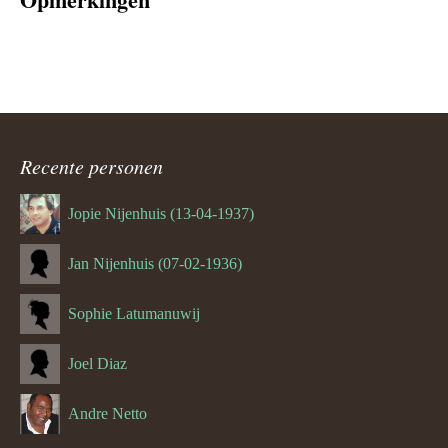
Recente personen
Jopie Nijenhuis (13-04-1937)
Jan Nijenhuis (07-02-1936)
Sophie Latumanuwij
Joel Diaz
Andre Netto