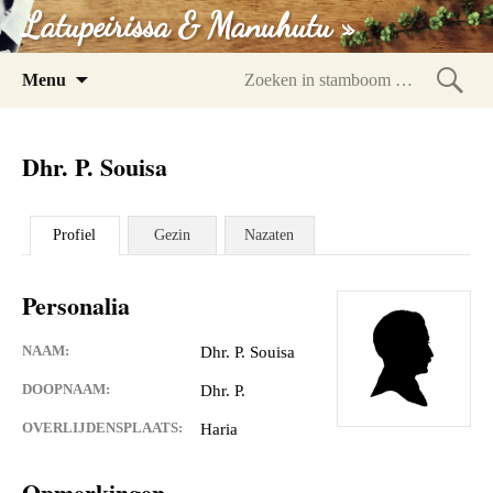
Latupeirissa & Manuhutu »
Spring
Menu
naar
Zoeke
inhoud
in
Dhr. P. Souisa
stam
Profiel
Gezin
Nazaten
Personalia
NAAM:
Dhr. P. Souisa
DOOPNAAM:
Dhr. P.
OVERLIJDENSPLAATS:
Haria
Opmerkingen