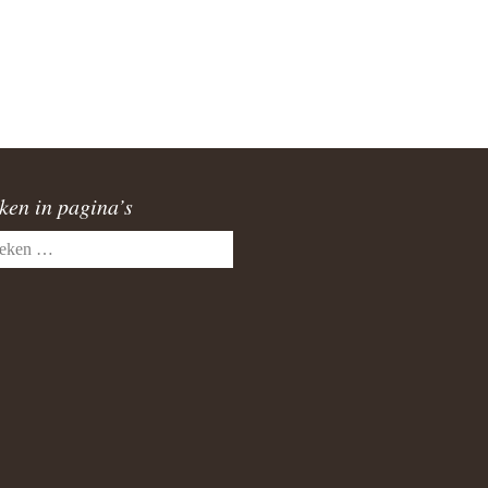
burg
a
atupeirissa & Coba Tamaela
AG 17-06-2006
ken in pagina’s
lvoetbal toernooi 2005
en
rstviering 2008 Jakarta
ele & Els Latupeirissa
upeirissa & Rika Souisa