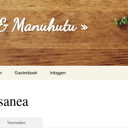
 & Manuhutu »
m
Gastenboek
Inloggen
isa (Moordrecht) & Martina
sanea
Dakriet & Els Latupeirissa
/ Vught
Voorouders