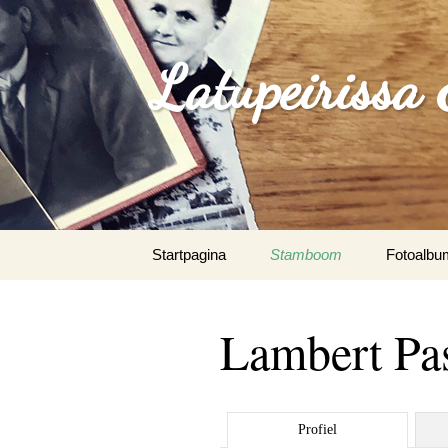
Latupeirissa
Spring
Startpagina
Stamboom
Fotoalbu
naar
inhoud
Agus Sou
Paunno
Lambert Pa
Albrecht 
Algemeen
Profiel