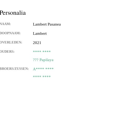
tupeirissa (Apeldoorn)
Personalia
peirissa & Juliana Papilaya
NAAM:
Lambert Pasanea
DOOPNAAM:
Lambert
OVERLEDEN:
2021
anuhutu & Hermien
ssa
OUDERS:
**** ****
??? Papilaya
attimena & Tien Keppy
BROERS/ZUSSEN:
A**** ****
uperisa &
**** ****
enhuis & Patricia Slager
oor Haria
nuhutu & Greet Mahakena