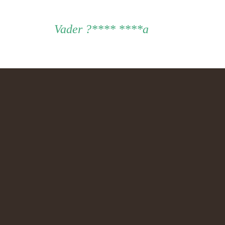
Vader
Vader
?**** ****a