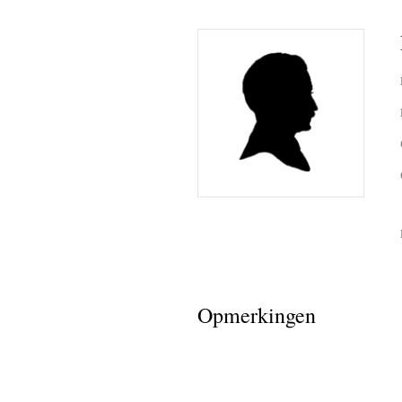
Amang La
Awas Latu
BB Party
Boetje M
Latupeiri
Boetje W
Daan Lat
Danny Nij
Opmerkingen
Dansen v
David Ma