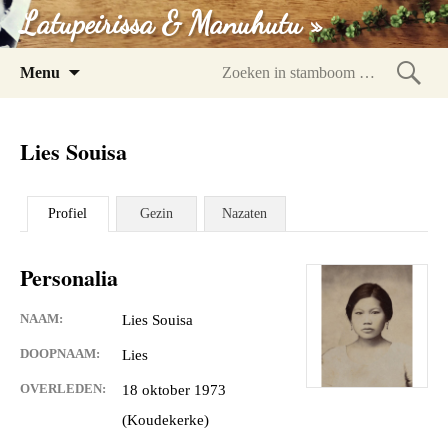
Latupeirissa & Manuhutu »
Spring
Menu
naar
Zoeke
inhoud
in
Lies Souisa
stam
Profiel
Gezin
Nazaten
Personalia
NAAM:
Lies Souisa
DOOPNAAM:
Lies
OVERLEDEN:
18 oktober 1973
(Koudekerke)