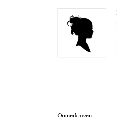
Amang La
Awas Latu
BB Party
Boetje M
Latupeiri
Boetje W
Daan Lat
Danny Nij
Dansen v
Opmerkingen
David Ma