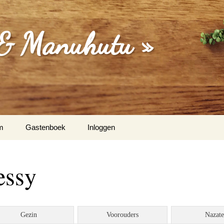
 & Manuhutu »
m
Gastenboek
Inloggen
isa (Moordrecht) & Martina
essy
Dakriet & Els Latupeirissa
/ Vught
Gezin
Voorouders
Nazat