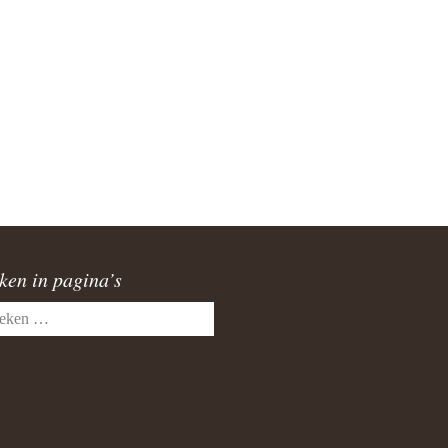
burg
a
atupeirissa & Coba Tamaela
AG 17-06-2006
lvoetbal toernooi 2005
rstviering 2008 Jakarta
ken in pagina’s
en
ele & Els Latupeirissa
upeirissa & Rika Souisa