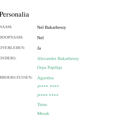
tupeirissa (Apeldoorn)
Personalia
peirissa & Juliana Papilaya
NAAM:
Nel Bakarbessy
DOOPNAAM:
Nel
OVERLEDEN:
Ja
anuhutu & Hermien
ssa
OUDERS:
Alexander Bakarbessy
Orpa Papilaja
attimena & Tien Keppy
BROERS/ZUSSEN:
Agustina
uperisa &
J**** ****
l**** ****
enhuis & Patricia Slager
Tinus
Mesak
oor Haria
nuhutu & Greet Mahakena