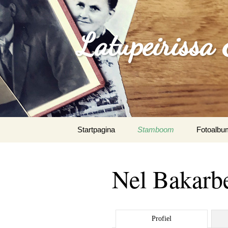
Latupeirissa
Spring
Startpagina
Stamboom
Fotoalbu
naar
inhoud
Agus Sou
Paunno
Nel Bakarb
Albrecht 
Algemeen
Profiel