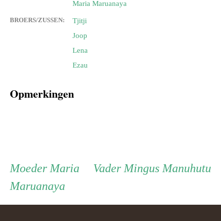
Maria Maruanaya
BROERS/ZUSSEN:
Tjitji
Joop
Lena
Ezau
Opmerkingen
Persoon
Moeder
Vader
Moeder
Maria
Vader
Mingus Manuhutu
Maruanaya
ouder