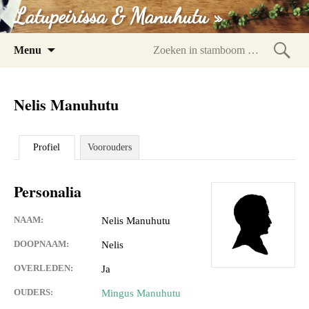
Latupeirissa & Manuhutu »
Spring
Menu
naar
Zoeke
inhoud
in
Nelis Manuhutu
stam
Profiel
Voorouders
Personalia
NAAM:
Nelis Manuhutu
DOOPNAAM:
Nelis
OVERLEDEN:
Ja
OUDERS:
Mingus Manuhutu