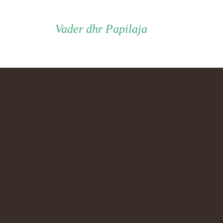
Vader
Vader
dhr Papilaja