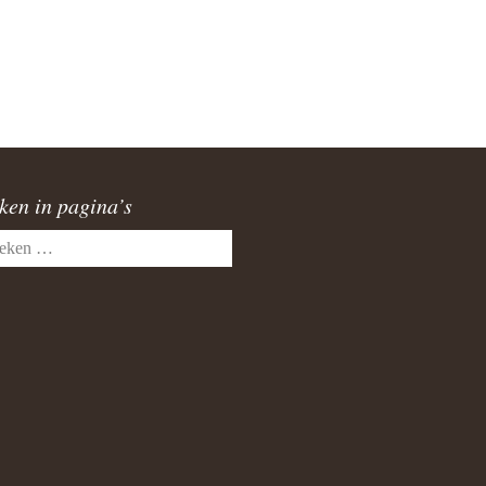
burg
a
atupeirissa & Coba Tamaela
AG 17-06-2006
ken in pagina’s
lvoetbal toernooi 2005
en
rstviering 2008 Jakarta
ele & Els Latupeirissa
upeirissa & Rika Souisa