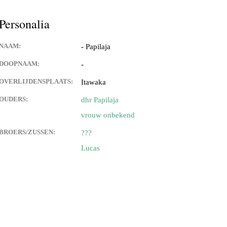
tupeirissa (Apeldoorn)
Personalia
peirissa & Juliana Papilaya
NAAM:
- Papilaja
DOOPNAAM:
-
OVERLIJDENSPLAATS:
Itawaka
anuhutu & Hermien
ssa
OUDERS:
dhr Papilaja
vrouw onbekend
attimena & Tien Keppy
BROERS/ZUSSEN:
???
uperisa &
Lucas
enhuis & Patricia Slager
oor Haria
nuhutu & Greet Mahakena