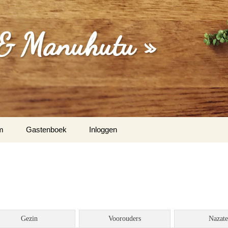
 & Manuhutu »
m
Gastenboek
Inloggen
isa (Moordrecht) & Martina
Dakriet & Els Latupeirissa
/ Vught
Gezin
Voorouders
Nazat