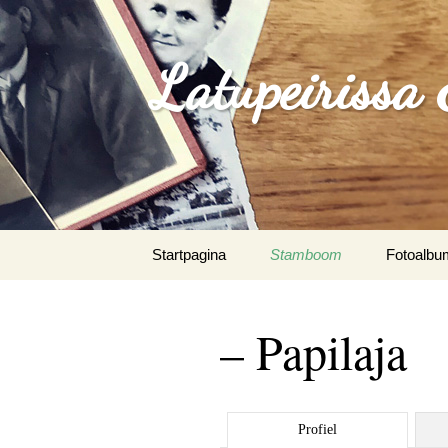
Latupeirissa
Spring
Startpagina
Stamboom
Fotoalbu
naar
inhoud
Agus Sou
Paunno
– Papilaja
Albrecht 
Algemeen
Profiel