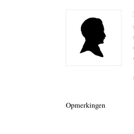
Amang La
Awas Latu
BB Party
Boetje M
Latupeiri
Boetje W
Daan Lat
Danny Nij
Opmerkingen
Dansen v
David Ma