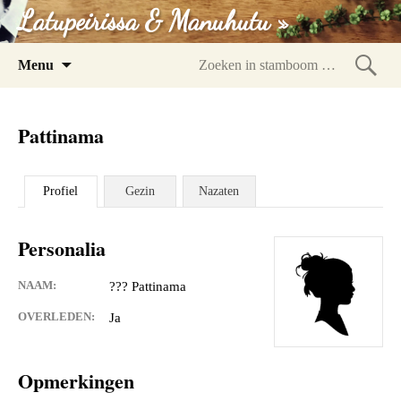
Latupeirissa & Manuhutu »
Spring
Menu
naar
Zoeke
inhoud
in
Pattinama
stam
Profiel
Gezin
Nazaten
Personalia
NAAM:
??? Pattinama
OVERLEDEN:
Ja
Opmerkingen