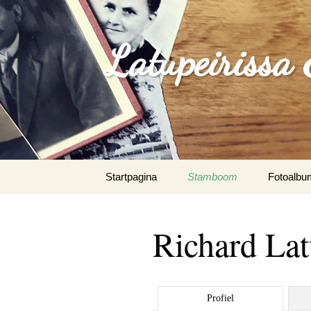
Latupeirissa
Spring
Startpagina
Stamboom
Fotoalbu
naar
inhoud
Agus Sou
Paunno
Richard La
Albrecht 
Algemeen
Profiel