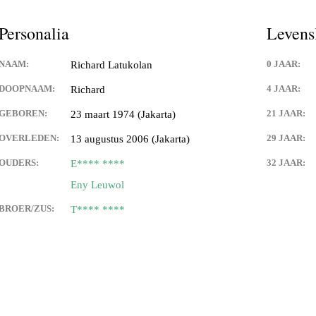
tupeirissa (Apeldoorn)
Personalia
Levens
peirissa & Juliana Papilaya
NAAM:
0 JAAR:
Richard Latukolan
DOOPNAAM:
4 JAAR:
Richard
GEBOREN:
21 JAAR:
23 maart 1974 (Jakarta)
anuhutu & Hermien
ssa
OVERLEDEN:
29 JAAR:
13 augustus 2006 (Jakarta)
OUDERS:
32 JAAR:
E**** ****
attimena & Tien Keppy
Eny Leuwol
uperisa &
BROER/ZUS:
T**** ****
enhuis & Patricia Slager
oor Haria
nuhutu & Greet Mahakena