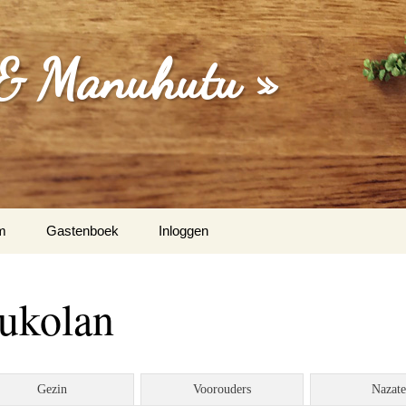
 & Manuhutu »
m
Gastenboek
Inloggen
isa (Moordrecht) & Martina
tukolan
Dakriet & Els Latupeirissa
/ Vught
Gezin
Voorouders
Nazat