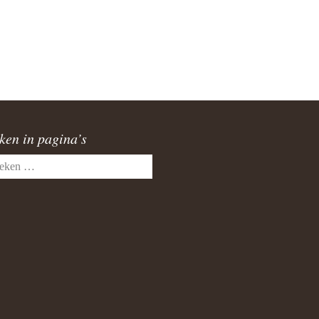
burg
a
atupeirissa & Coba Tamaela
AG 17-06-2006
ken in pagina’s
lvoetbal toernooi 2005
en
rstviering 2008 Jakarta
ele & Els Latupeirissa
upeirissa & Rika Souisa