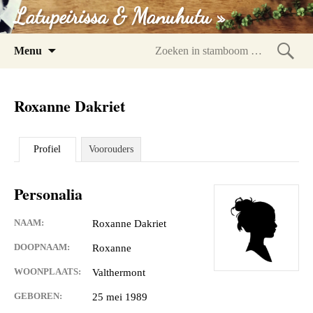
Latupeirissa & Manuhutu »
Spring
Menu
naar
Zoeke
inhoud
in
Roxanne Dakriet
stam
Profiel
Voorouders
Personalia
NAAM:
Roxanne Dakriet
DOOPNAAM:
Roxanne
WOONPLAATS:
Valthermont
GEBOREN:
25 mei 1989