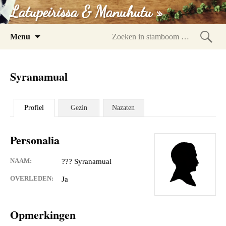
Latupeirissa & Manuhutu »
Spring
Menu
naar
Zoeke
inhoud
in
Syranamual
stam
Profiel
Gezin
Nazaten
Personalia
NAAM:
??? Syranamual
OVERLEDEN:
Ja
Opmerkingen