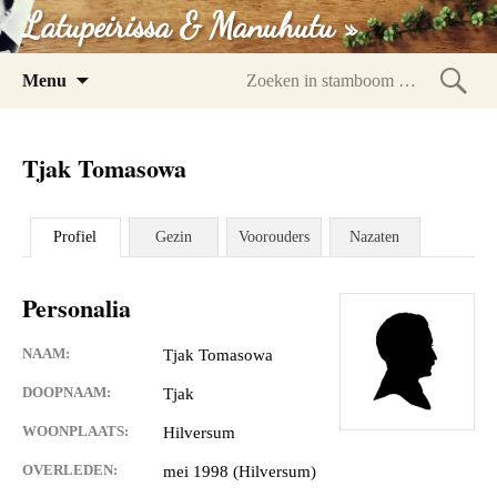
Latupeirissa & Manuhutu »
Spring
Menu
naar
Zoeke
inhoud
in
Tjak Tomasowa
stam
Profiel
Gezin
Voorouders
Nazaten
Personalia
NAAM:
Tjak Tomasowa
DOOPNAAM:
Tjak
WOONPLAATS:
Hilversum
OVERLEDEN:
mei 1998 (Hilversum)