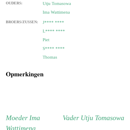
OUDERS:
Utju Tomasowa
Ima Wattimena
BROERS/ZUSSEN:
J**** ****
L**** ****
Piet
S**** ****
Thomas
Opmerkingen
Persoon
Moeder
Vader
Moeder
Ima
Vader
Utju Tomasowa
Wattimena