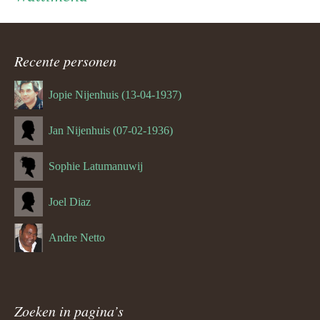
ouder
navigatie
Recente personen
Jopie Nijenhuis (13-04-1937)
Jan Nijenhuis (07-02-1936)
Sophie Latumanuwij
Joel Diaz
Andre Netto
Zoeken in pagina’s