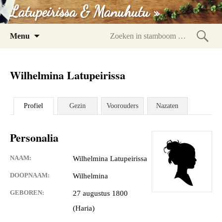
Latupeirissa & Manuhutu »
Spring
Menu
naar
Zoeke
inhoud
in
Wilhelmina Latupeirissa
stam
Profiel
Gezin
Voorouders
Nazaten
Personalia
NAAM:
Wilhelmina Latupeirissa
DOOPNAAM:
Wilhelmina
GEBOREN:
27 augustus 1800
(Haria)